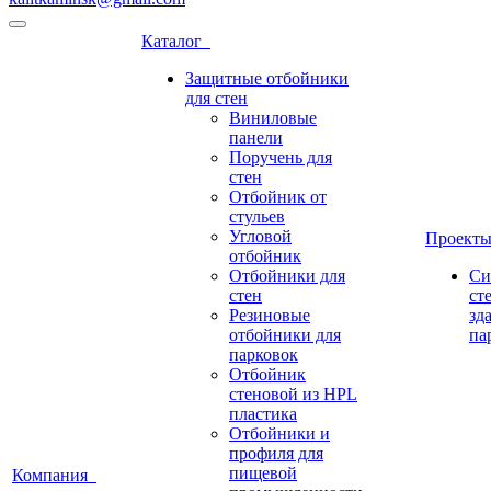
Каталог
Защитные отбойники
для стен
Виниловые
панели
Поручень для
стен
Отбойник от
стульев
Угловой
Проект
отбойник
Отбойники для
Си
стен
ст
Резиновые
зд
отбойники для
па
парковок
Отбойник
стеновой из HPL
пластика
Отбойники и
профиля для
пищевой
Компания