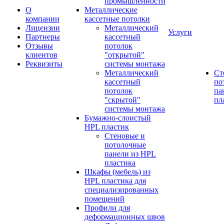
промышленности
О
Металлические
компании
кассетные потолки
Лицензии
Металлический
Услуги
Партнеры
кассетный
Отзывы
потолок
клиентов
"открытой"
Реквизиты
системы монтажа
Металлический
Ст
кассетный
по
потолок
па
"скрытой"
пл
системы монтажа
Бумажно-слоистый
HPL пластик
Стеновые и
потолочные
панели из HPL
пластика
Шкафы (мебель) из
HPL пластика для
специализированных
помещений
Профили для
деформационных швов